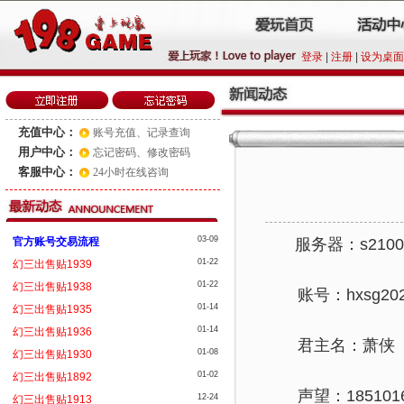
登录
|
注册
|
设为桌面
充值中心：
账号充值
、
记录查询
用户中心：
忘记密码
、
修改密码
客服中心：
24小时在线咨询
03-09
官方账号交易流程
服务器：s210
01-22
幻三出售贴1939
01-22
幻三出售贴1938
账号：hxsg2025
01-14
幻三出售贴1935
01-14
幻三出售贴1936
君主名：萧侠
01-08
幻三出售贴1930
01-02
幻三出售贴1892
声望：18510166
12-24
幻三出售贴1913